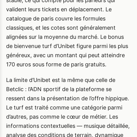
stable, ce qui compte pour les parieurs qui
valident leurs tickets en déplacement. Le
catalogue de paris couvre les formules
classiques, et les cotes sont généralement
alignées sur la moyenne du marché. Le bonus
de bienvenue turf d’Unibet figure parmi les plus
généreux, avec un montant qui peut atteindre
170 euros sous forme de paris gratuits.
La limite d’Unibet est la même que celle de
Betclic : l’ADN sportif de la plateforme se
ressent dans la présentation de l’offre hippique.
Le turf est traité comme une catégorie parmi
d’autres, pas comme le cœur de métier. Les
informations contextuelles — musique détaillée,
analyse des conditions de terrain, dynamique