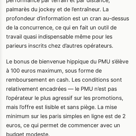
performance par terrain et par distance,
palmarès du jockey et de l’entraîneur. La
profondeur d’information est un cran au-dessus
de la concurrence, ce qui en fait un outil de
travail quasi indispensable même pour les
parieurs inscrits chez d’autres opérateurs.
Le bonus de bienvenue hippique du PMU s’élève
à 100 euros maximum, sous forme de
remboursement en cash. Les conditions sont
relativement encadrées — le PMU n’est pas
l’opérateur le plus agressif sur les promotions,
mais l’offre est lisible et sans piège. La mise
minimum sur les paris simples en ligne est de 2
euros, ce qui permet de commencer avec un
budget modeste.