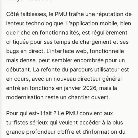
Côté faiblesses, le PMU traîne une réputation de
lenteur technologique. L’application mobile, bien
que riche en fonctionnalités, est régulièrement
critiquée pour ses temps de chargement et ses
bugs en direct. L’interface web, fonctionnelle
mais dense, peut sembler encombrée pour un
débutant. La refonte du parcours utilisateur est
en cours, avec un nouveau directeur général
entré en fonctions en janvier 2026, mais la
modernisation reste un chantier ouvert.
Pour qui est-il fait ? Le PMU convient aux
turfistes sérieux qui veulent accéder à la plus
grande profondeur d’offre et d’information du