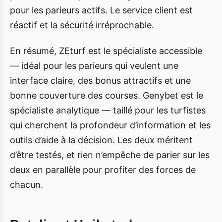
pour les parieurs actifs. Le service client est
réactif et la sécurité irréprochable.
En résumé, ZEturf est le spécialiste accessible
— idéal pour les parieurs qui veulent une
interface claire, des bonus attractifs et une
bonne couverture des courses. Genybet est le
spécialiste analytique — taillé pour les turfistes
qui cherchent la profondeur d’information et les
outils d’aide à la décision. Les deux méritent
d’être testés, et rien n’empêche de parier sur les
deux en parallèle pour profiter des forces de
chacun.