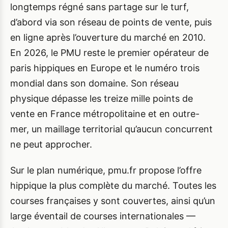
longtemps régné sans partage sur le turf,
d’abord via son réseau de points de vente, puis
en ligne après l’ouverture du marché en 2010.
En 2026, le PMU reste le premier opérateur de
paris hippiques en Europe et le numéro trois
mondial dans son domaine. Son réseau
physique dépasse les treize mille points de
vente en France métropolitaine et en outre-
mer, un maillage territorial qu’aucun concurrent
ne peut approcher.
Sur le plan numérique, pmu.fr propose l’offre
hippique la plus complète du marché. Toutes les
courses françaises y sont couvertes, ainsi qu’un
large éventail de courses internationales —