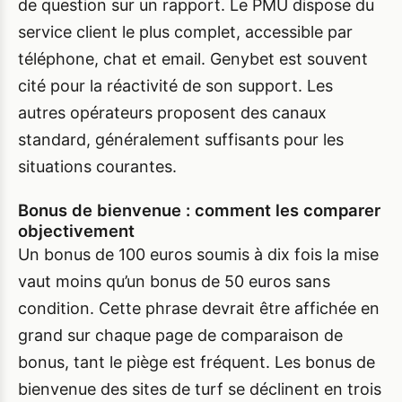
de question sur un rapport. Le PMU dispose du
service client le plus complet, accessible par
téléphone, chat et email. Genybet est souvent
cité pour la réactivité de son support. Les
autres opérateurs proposent des canaux
standard, généralement suffisants pour les
situations courantes.
Bonus de bienvenue : comment les comparer
objectivement
Un bonus de 100 euros soumis à dix fois la mise
vaut moins qu’un bonus de 50 euros sans
condition. Cette phrase devrait être affichée en
grand sur chaque page de comparaison de
bonus, tant le piège est fréquent. Les bonus de
bienvenue des sites de turf se déclinent en trois