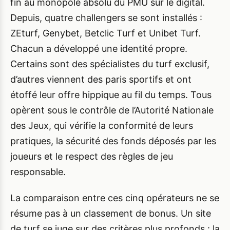
fin au monopole absolu du PMU sur le digital.
Depuis, quatre challengers se sont installés :
ZEturf, Genybet, Betclic Turf et Unibet Turf.
Chacun a développé une identité propre.
Certains sont des spécialistes du turf exclusif,
d’autres viennent des paris sportifs et ont
étoffé leur offre hippique au fil du temps. Tous
opèrent sous le contrôle de l’Autorité Nationale
des Jeux, qui vérifie la conformité de leurs
pratiques, la sécurité des fonds déposés par les
joueurs et le respect des règles de jeu
responsable.
La comparaison entre ces cinq opérateurs ne se
résume pas à un classement de bonus. Un site
de turf se juge sur des critères plus profonds : la