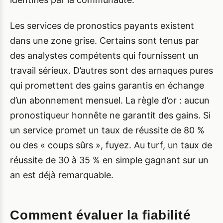
Les services de pronostics payants existent
dans une zone grise. Certains sont tenus par
des analystes compétents qui fournissent un
travail sérieux. D’autres sont des arnaques pures
qui promettent des gains garantis en échange
d’un abonnement mensuel. La règle d’or : aucun
pronostiqueur honnête ne garantit des gains. Si
un service promet un taux de réussite de 80 %
ou des « coups sûrs », fuyez. Au turf, un taux de
réussite de 30 à 35 % en simple gagnant sur un
an est déjà remarquable.
Comment évaluer la fiabilité