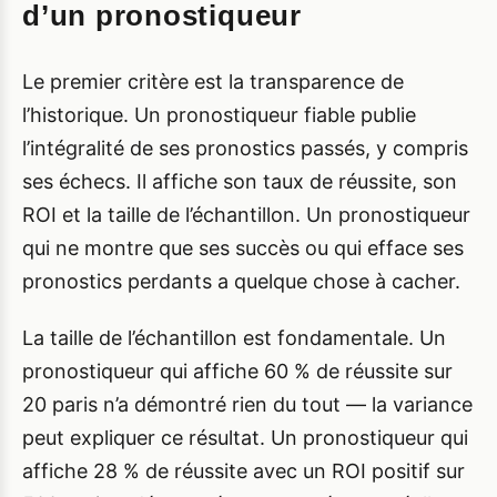
d’un pronostiqueur
Le premier critère est la transparence de
l’historique. Un pronostiqueur fiable publie
l’intégralité de ses pronostics passés, y compris
ses échecs. Il affiche son taux de réussite, son
ROI et la taille de l’échantillon. Un pronostiqueur
qui ne montre que ses succès ou qui efface ses
pronostics perdants a quelque chose à cacher.
La taille de l’échantillon est fondamentale. Un
pronostiqueur qui affiche 60 % de réussite sur
20 paris n’a démontré rien du tout — la variance
peut expliquer ce résultat. Un pronostiqueur qui
affiche 28 % de réussite avec un ROI positif sur