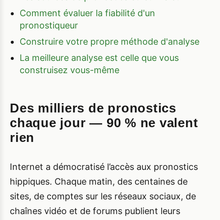
Comment évaluer la fiabilité d'un
pronostiqueur
Construire votre propre méthode d'analyse
La meilleure analyse est celle que vous
construisez vous-même
Des milliers de pronostics
chaque jour — 90 % ne valent
rien
Internet a démocratisé l’accès aux pronostics
hippiques. Chaque matin, des centaines de
sites, de comptes sur les réseaux sociaux, de
chaînes vidéo et de forums publient leurs