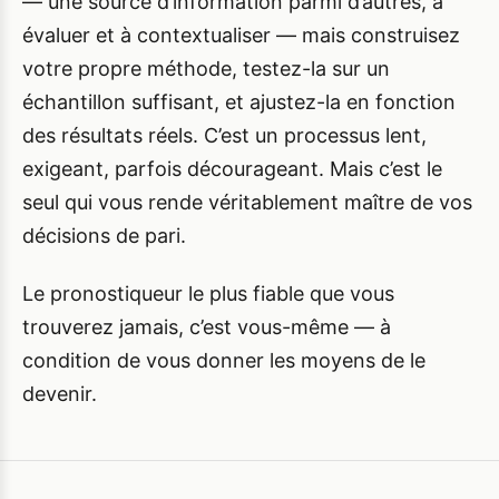
— une source d’information parmi d’autres, à
évaluer et à contextualiser — mais construisez
votre propre méthode, testez-la sur un
échantillon suffisant, et ajustez-la en fonction
des résultats réels. C’est un processus lent,
exigeant, parfois décourageant. Mais c’est le
seul qui vous rende véritablement maître de vos
décisions de pari.
Le pronostiqueur le plus fiable que vous
trouverez jamais, c’est vous-même — à
condition de vous donner les moyens de le
devenir.