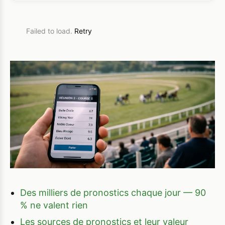
Failed to load.
Retry
Des milliers de pronostics chaque jour — 90
% ne valent rien
Les sources de pronostics et leur valeur