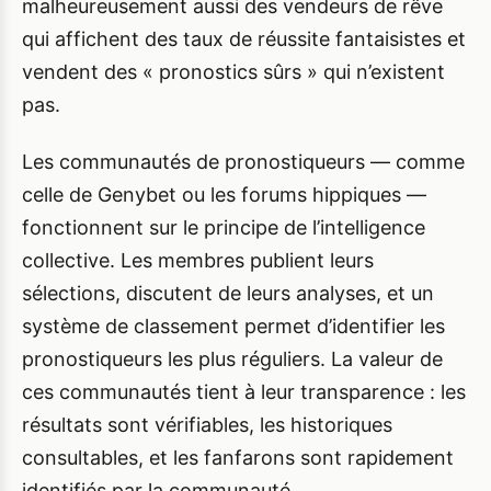
malheureusement aussi des vendeurs de rêve
qui affichent des taux de réussite fantaisistes et
vendent des « pronostics sûrs » qui n’existent
pas.
Les communautés de pronostiqueurs — comme
celle de Genybet ou les forums hippiques —
fonctionnent sur le principe de l’intelligence
collective. Les membres publient leurs
sélections, discutent de leurs analyses, et un
système de classement permet d’identifier les
pronostiqueurs les plus réguliers. La valeur de
ces communautés tient à leur transparence : les
résultats sont vérifiables, les historiques
consultables, et les fanfarons sont rapidement
identifiés par la communauté.