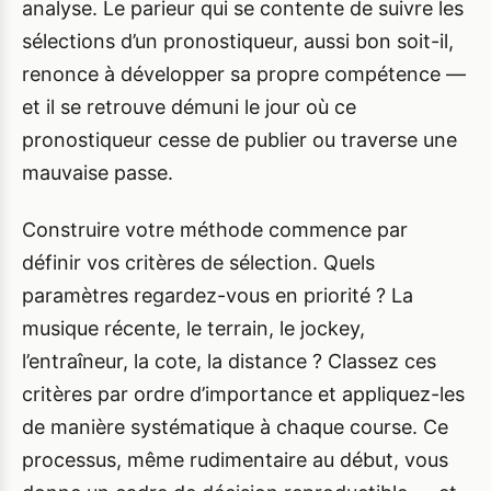
analyse. Le parieur qui se contente de suivre les
sélections d’un pronostiqueur, aussi bon soit-il,
renonce à développer sa propre compétence —
et il se retrouve démuni le jour où ce
pronostiqueur cesse de publier ou traverse une
mauvaise passe.
Construire votre méthode commence par
définir vos critères de sélection. Quels
paramètres regardez-vous en priorité ? La
musique récente, le terrain, le jockey,
l’entraîneur, la cote, la distance ? Classez ces
critères par ordre d’importance et appliquez-les
de manière systématique à chaque course. Ce
processus, même rudimentaire au début, vous