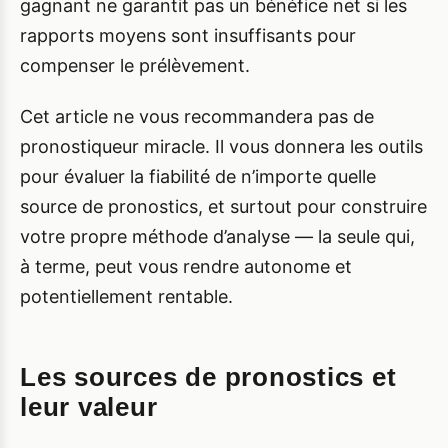
gagnant ne garantit pas un bénéfice net si les
rapports moyens sont insuffisants pour
compenser le prélèvement.
Cet article ne vous recommandera pas de
pronostiqueur miracle. Il vous donnera les outils
pour évaluer la fiabilité de n’importe quelle
source de pronostics, et surtout pour construire
votre propre méthode d’analyse — la seule qui,
à terme, peut vous rendre autonome et
potentiellement rentable.
Les sources de pronostics et
leur valeur