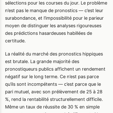
sélections pour les courses du jour. Le problème
n’est pas le manque de pronostics — c’est leur
surabondance, et l’impossibilité pour le parieur
moyen de distinguer les analyses rigoureuses
des prédictions hasardeuses habillées de
certitude.
La réalité du marché des pronostics hippiques
est brutale. La grande majorité des
pronostiqueurs publics affichent un rendement
négatif sur le long terme. Ce n’est pas parce
qu’ils sont incompétents — c’est parce que le
pari mutuel, avec son prélèvement de 25 à 28
%, rend la rentabilité structurellement difficile.
Même un taux de réussite de 30 % en simple