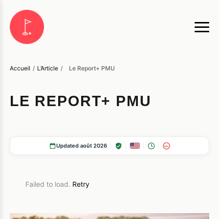
Accueil
/
L’Article
/
Le Report+ PMU
LE REPORT+ PMU
Updated août 2026
18+
Failed to load.
Retry