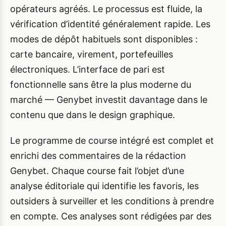
opérateurs agréés. Le processus est fluide, la
vérification d’identité généralement rapide. Les
modes de dépôt habituels sont disponibles :
carte bancaire, virement, portefeuilles
électroniques. L’interface de pari est
fonctionnelle sans être la plus moderne du
marché — Genybet investit davantage dans le
contenu que dans le design graphique.
Le programme de course intégré est complet et
enrichi des commentaires de la rédaction
Genybet. Chaque course fait l’objet d’une
analyse éditoriale qui identifie les favoris, les
outsiders à surveiller et les conditions à prendre
en compte. Ces analyses sont rédigées par des