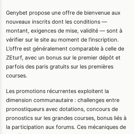
Genybet propose une offre de bienvenue aux
nouveaux inscrits dont les conditions —
montant, exigences de mise, validité — sont à
vérifier sur le site au moment de l’inscription.
L’offre est généralement comparable à celle de
ZEturf, avec un bonus sur le premier dépôt et
parfois des paris gratuits sur les premières
courses.
Les promotions récurrentes exploitent la
dimension communautaire : challenges entre
pronostiqueurs avec dotations, concours de
pronostics sur les grandes courses, bonus liés à
la participation aux forums. Ces mécaniques de