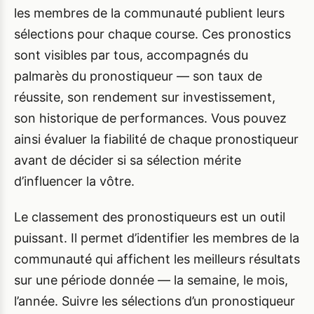
les membres de la communauté publient leurs
sélections pour chaque course. Ces pronostics
sont visibles par tous, accompagnés du
palmarès du pronostiqueur — son taux de
réussite, son rendement sur investissement,
son historique de performances. Vous pouvez
ainsi évaluer la fiabilité de chaque pronostiqueur
avant de décider si sa sélection mérite
d’influencer la vôtre.
Le classement des pronostiqueurs est un outil
puissant. Il permet d’identifier les membres de la
communauté qui affichent les meilleurs résultats
sur une période donnée — la semaine, le mois,
l’année. Suivre les sélections d’un pronostiqueur