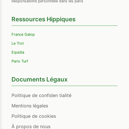
Responsabilité personnelle dans les paris
Ressources Hippiques
France Galop
Le Trot
Equidia
Paris Turf
Documents Légaux
Politique de confiden tialité
Mentions légales
Politique de cookies
À propos de nous