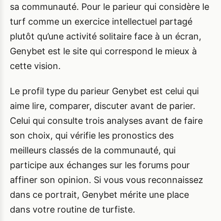
sa communauté. Pour le parieur qui considère le
turf comme un exercice intellectuel partagé
plutôt qu’une activité solitaire face à un écran,
Genybet est le site qui correspond le mieux à
cette vision.
Le profil type du parieur Genybet est celui qui
aime lire, comparer, discuter avant de parier.
Celui qui consulte trois analyses avant de faire
son choix, qui vérifie les pronostics des
meilleurs classés de la communauté, qui
participe aux échanges sur les forums pour
affiner son opinion. Si vous vous reconnaissez
dans ce portrait, Genybet mérite une place
dans votre routine de turfiste.