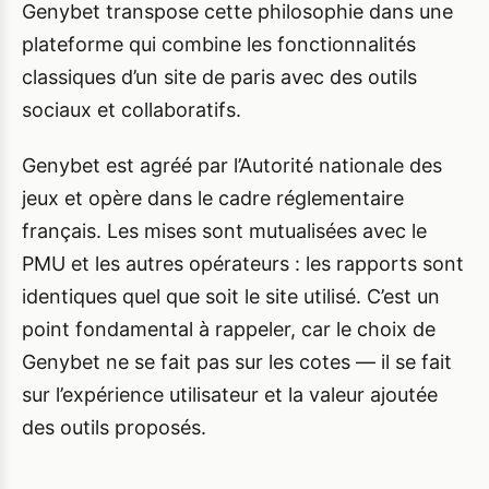
Genybet transpose cette philosophie dans une
plateforme qui combine les fonctionnalités
classiques d’un site de paris avec des outils
sociaux et collaboratifs.
Genybet est agréé par l’Autorité nationale des
jeux et opère dans le cadre réglementaire
français. Les mises sont mutualisées avec le
PMU et les autres opérateurs : les rapports sont
identiques quel que soit le site utilisé. C’est un
point fondamental à rappeler, car le choix de
Genybet ne se fait pas sur les cotes — il se fait
sur l’expérience utilisateur et la valeur ajoutée
des outils proposés.