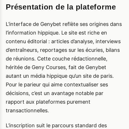
Présentation de la plateforme
L’interface de Genybet reflète ses origines dans
l’information hippique. Le site est riche en
contenu éditorial : articles d’analyse, interviews
d’entraîneurs, reportages sur les écuries, bilans
de réunions. Cette couche rédactionnelle,
héritée de Geny Courses, fait de Genybet
autant un média hippique qu’un site de paris.
Pour le parieur qui aime contextualiser ses
décisions, c’est un avantage notable par
rapport aux plateformes purement
transactionnelles.
L’inscription suit le parcours standard des