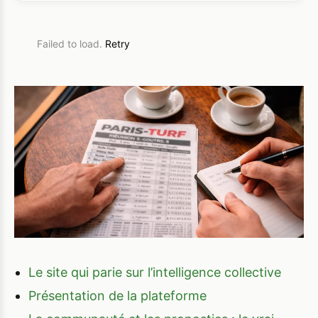
Failed to load.
Retry
Le site qui parie sur l’intelligence collective
Présentation de la plateforme